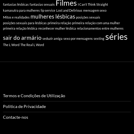
Filmes
fantasias lésbicas
fantasias sexuais
I Can’t Think Straight
kamasutra para mulheres
lip service
Lost and Delirious
mensagem sexo
mulheres lésbicas
Mitos e realidades
posições sexuais
posições sexuais para lésbicas
primeira relação
primeira relação com uma mulher
primeira relação lésbica
reconhecer mulher lésbica
relacionamentos entre mulheres
séries
sair do armário
seduzir amiga
sexo por mensagens
sexting
The L Word
The Real L Word
Termos e Condições de Utilização
Politica de Privacidade
Contacte-nos