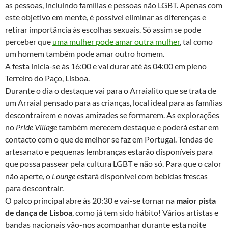
as pessoas, incluindo famílias e pessoas não LGBT. Apenas com
este objetivo em mente, é possível eliminar as diferenças e
retirar importância às escolhas sexuais. Só assim se pode
perceber que
uma mulher pode amar outra mulher
, tal como
um homem também pode amar outro homem.
A festa inicia-se às 16:00 e vai durar até às 04:00 em pleno
Terreiro do Paço, Lisboa.
Durante o dia o destaque vai para o Arraialito que se trata de
um Arraial pensado para as crianças, local ideal para as famílias
descontraírem e novas amizades se formarem. As explorações
no
Pride Village
também merecem destaque e poderá estar em
contacto com o que de melhor se faz em Portugal. Tendas de
artesanato e pequenas lembranças estarão disponíveis para
que possa passear pela cultura LGBT e não só. Para que o calor
não aperte, o
Lounge
estará disponível com bebidas frescas
para descontrair.
O palco principal abre às 20:30 e vai-se tornar na
maior pista
de dança de Lisboa
, como já tem sido hábito! Vários artistas e
bandas nacionais vão-nos acompanhar durante esta noite