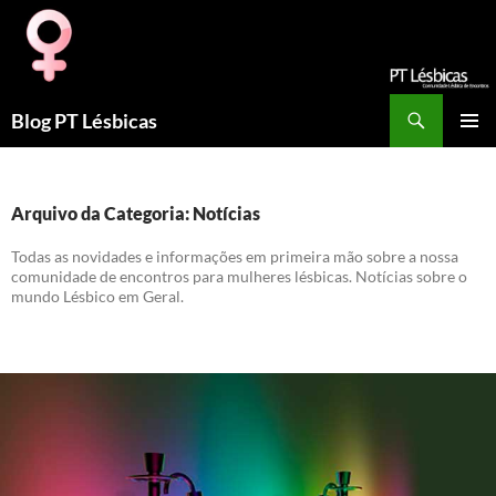
Procurar
Blog PT Lésbicas
SALTAR
MENU
PARA
PRIMÁR
O
CONTEÚDO
Arquivo da Categoria: Notícias
Todas as novidades e informações em primeira mão sobre a nossa
comunidade de encontros para mulheres lésbicas. Notícias sobre o
mundo Lésbico em Geral.