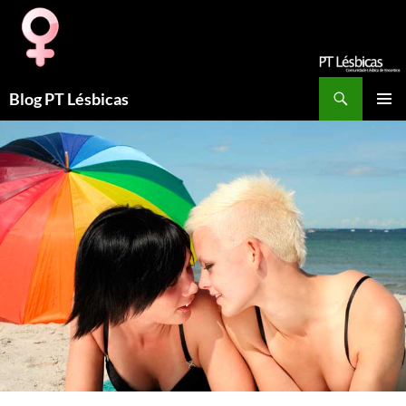
Procurar
Blog PT Lésbicas
SALTAR
MENU
PARA
PRIMÁR
O
CONTEÚDO