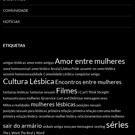
COMUNIDADE
NOTÍCIAS
ETIQUETAS
Amor entre mulheres
amigas lésbicas
amor entre amigas
amor homossexual
amor lésbico
Arraial Lisboa Pride
assumir-se como lésbica
assumir homossexualidade
Comunidade Lésbica
conquistar amiga
Cultura Lésbica
Encontros entre mulheres
Filmes
fantasias lésbicas
fantasias sexuais
I Can’t Think Straight
kamasutra para mulheres
lip service
Lost and Delirious
mensagem sexo
mulheres lésbicas
Mitos e realidades
posições sexuais
posições sexuais para lésbicas
primeira relação
primeira relação com uma mulher
primeira relação lésbica
reconhecer mulher lésbica
relacionamentos entre mulheres
séries
sair do armário
seduzir amiga
sexo por mensagens
sexting
The L Word
The Real L Word