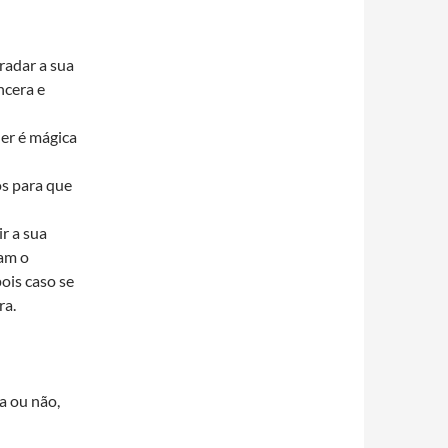
radar a sua
ncera e
er é mágica
s para que
r a sua
tam o
ois caso se
ra.
a ou não,