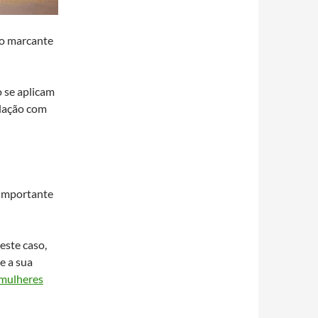
o marcante
 se aplicam
elação com
é importante
este caso,
e a sua
 mulheres