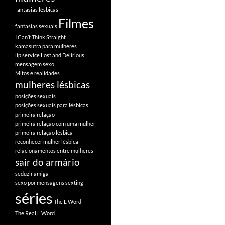
fantasias lésbicas
Filmes
fantasias sexuais
I Can’t Think Straight
kamasutra para mulheres
lip service
Lost and Delirious
mensagem sexo
Mitos e realidades
mulheres lésbicas
posições sexuais
posições sexuais para lésbicas
primeira relação
primeira relação com uma mulher
primeira relação lésbica
reconhecer mulher lésbica
relacionamentos entre mulheres
sair do armário
seduzir amiga
sexo por mensagens
sexting
séries
The L Word
The Real L Word