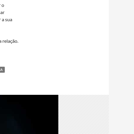
 o
sar
r a sua
a relação.
CA