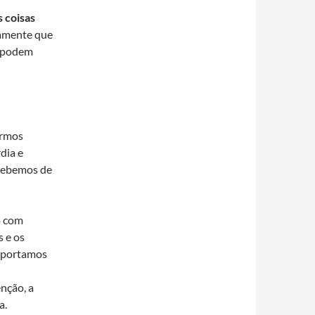
s coisas
tamente que
, podem
ermos
dia e
rcebemos de
o com
s e os
omportamos
nção, a
a.