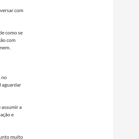
versar com
 de como se
ação com
omem.
, no
l aguardar
e assumir a
lação e
ssunto muito