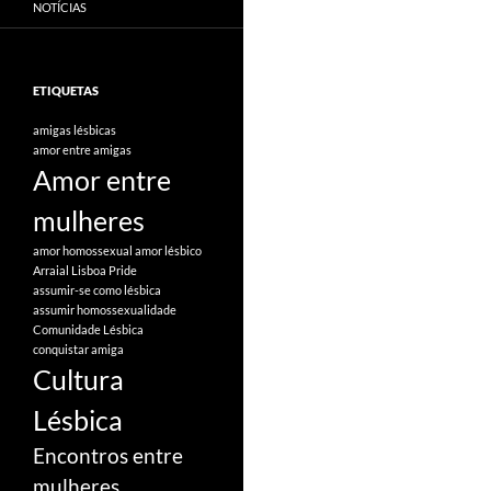
NOTÍCIAS
ETIQUETAS
amigas lésbicas
amor entre amigas
Amor entre
mulheres
amor homossexual
amor lésbico
Arraial Lisboa Pride
assumir-se como lésbica
assumir homossexualidade
Comunidade Lésbica
conquistar amiga
Cultura
Lésbica
Encontros entre
mulheres